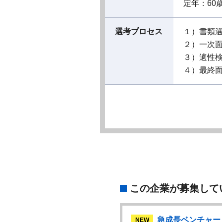
定年：60
選考プロセス
１）書類
２）一次
３）適性
４）最終
この企業が募集して
急成長ベンチャー
急成長ベンチャー
W
NEW