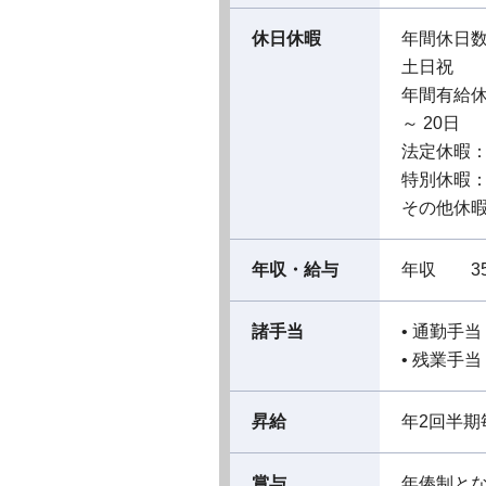
休日休暇
年間休日数
土日祝
年間有給休
～ 20日
法定休暇
特別休暇
その他休暇
年収・給与
年収 35
諸手当
• 通勤手
• 残業手
昇給
年2回半期
賞与
年俸制と