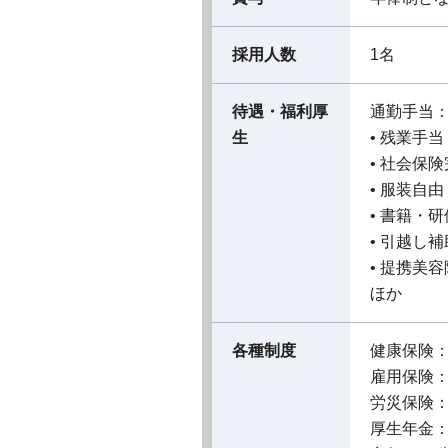
採用人数
1名
待遇・福利厚
通勤手当
生
• 残業手
• 社会保
• 服装自由
• 書籍・
• 引越し
• 提携美容
ほか
各種制度
健康保険
雇用保険
労災保険
厚生年金