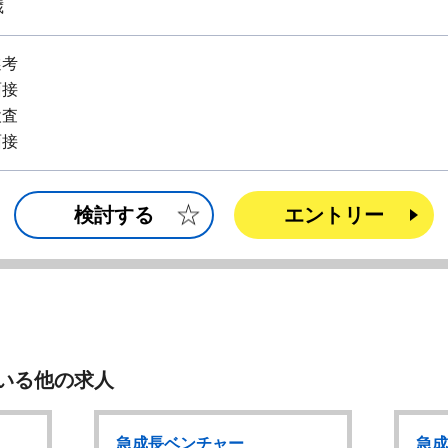
歳
選考
面接
検査
面接
検討する
エントリー
いる他の求人
急成長ベンチャー
急成