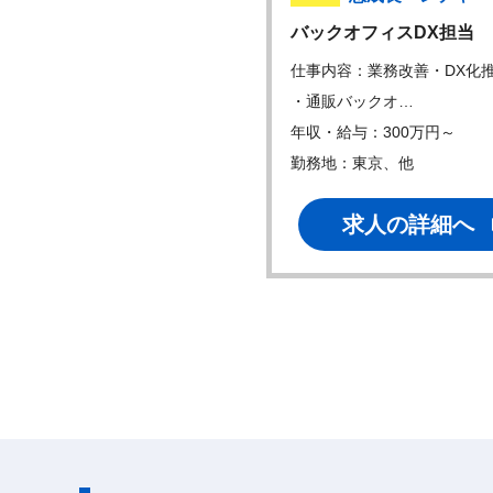
法務アシスタント
バックオフィスDX担当
内容：【広告法務まわりの業
仕事内容：業務改善・DX化
 ・広告やL…
・通販バックオ…
・給与：350万円～
年収・給与：300万円～
地：東京、他
勤務地：東京、他
求人の詳細へ
求人の詳細へ