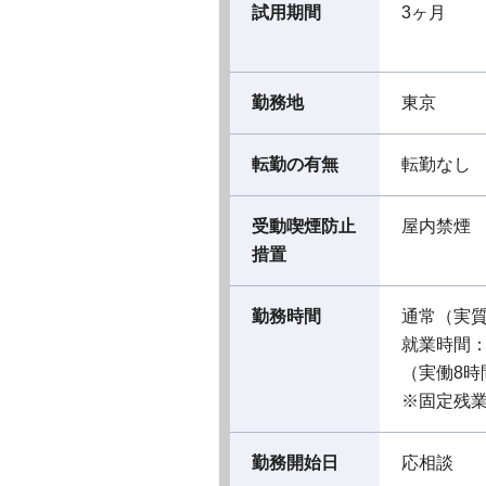
試用期間
3ヶ月
勤務地
東京
転勤の有無
転勤なし
受動喫煙防止
屋内禁煙
措置
勤務時間
通常（実
就業時間：09
（実働8時
※固定残業
勤務開始日
応相談