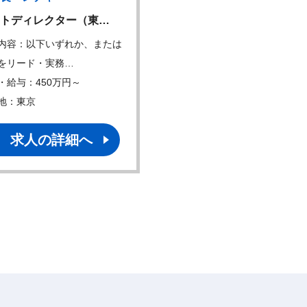
トディレクター（東…
M&A統括責任者
内容：以下いずれか、または
仕事内容： 戦略立案・ソー
をリード・実務…
・グループ全…
・給与：450万円～
年収・給与：1500万円～
地：東京
勤務地：東京
求人の詳細へ
求人の詳細へ