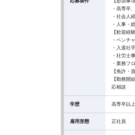
応募条件
【必須事
・高専卒
・社会人経
・人事・
【歓迎経
・ベンチ
・入退社
・社労士
・業務フ
【免許・
【勤務開
応相談
学歴
高専卒以
雇用形態
正社員