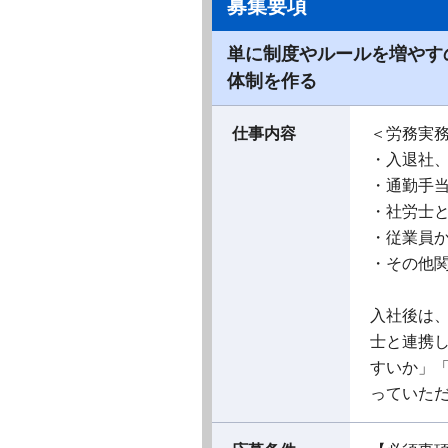
募集要項
単に制度やルールを増やす
体制を作る
仕事内容
＜労務実
・入退社
・通勤手
・社労士
・従業員
・その他
入社後は
士と連携
すいか」
っていた