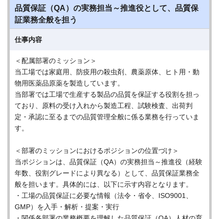
品質保証（QA）の実務担当～推進役として、品質保
証業務全般を担う
仕事内容
＜配属部署のミッション＞
当工場では家庭用、防疫用の殺虫剤、農薬原体、ヒト用・動
物用医薬品原薬を製造しています。
当部署では工場で生産する製品の品質を保証する役割を担っ
ており、原料の受け入れから製造工程、試験検査、出荷判
定・承認に至るまでの品質管理全般に係る業務を行っていま
す。
＜部署のミッションにおけるポジションの位置づけ＞
当ポジションは、品質保証（QA）の実務担当～推進役（経験
年数、役割グレードにより異なる）として、品質保証業務全
般を担います。具体的には、以下に示す内容となります。
・工場の品質保証に必要な情報（法令・省令、ISO9001、
GMP）を入手・解析・提案・実行
・関係各部署の業務概要を理解した品質保証（QA）人材の育