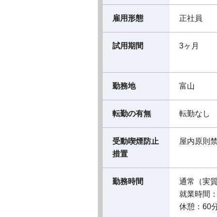
雇用形態
正社員
試用期間
3ヶ月
勤務地
富山
転勤の有無
転勤なし
受動喫煙防止
屋内原則
措置
勤務時間
通常（実
就業時間：09
休憩：60