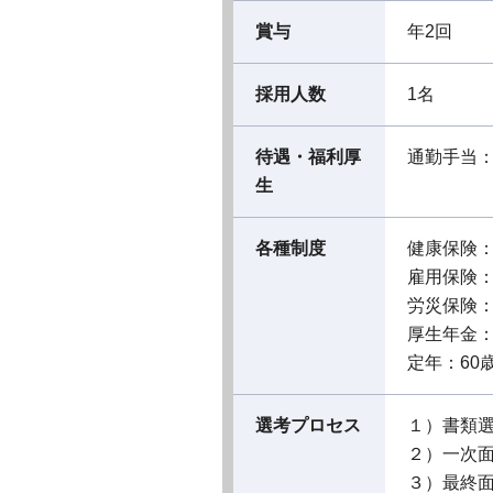
賞与
年2回
採用人数
1名
待遇・福利厚
通勤手当
生
各種制度
健康保険
雇用保険
労災保険
厚生年金
定年：60
選考プロセス
１）書類
２）一次
３）最終