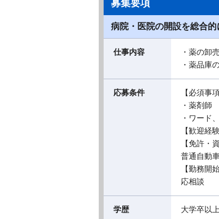
募集要項
病院・医院の開設を総合的
仕事内容
・薬の卸
・薬品庫
応募条件
【必須事
・薬剤師
・ワード
【歓迎経
【免許・
普通自動
【勤務開
応相談
学歴
大学卒以