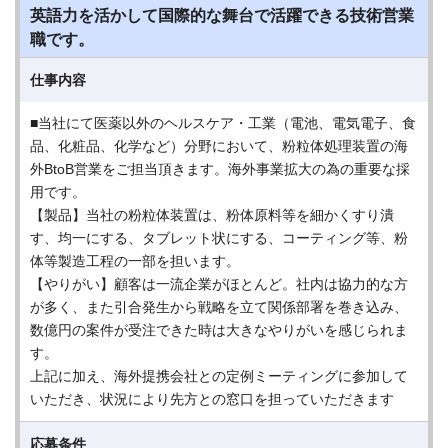
英語力を活かして国際的な舞台で活躍できる技術営業
職です。
仕事内容
■当社にて医薬以外のヘルスケア・⼯業（電池、電気電⼦、⾷
品、化粧品、化学など）分野において、粉粒体処理装置の海
外BtoB営業をご担当頂きます。海外事業拡⼤の為の重要な採
⽤です。
【製品】当社の粉粒体装置は、粉体原料等を細かくすり潰
す、均⼀にする、タブレット状にする、コーティング等、粉
体等製造⼯程の⼀部を担います。
【やりがい】顧客は⼀流企業がほとんど。社内は協⼒的な⽅
が多く、また引合発⽣から戦略を⽴て関係部署を巻き込み、
数億円の案件が受注できた時は⼤きなやりがいを感じられま
す。
上記に加え、海外提携会社との定例ミーティングに参加して
いただき、状況により先⽅との窓⼝を担っていただきます
応募条件