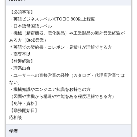
【必須事項】
・英語ビジネスレベル※TOEIC 800以上程度
・⽇本語⺟国語レベル
・機械（精密機器、電化製品）や⼯業製品の海外営業経験が
ある⽅（BtoB営業）
＊英語での契約書・コレポン・⾒積りが理解できる⽅
・⾼専卒以
【歓迎経験】
・理系出⾝
・ユーザーへの直接営業の経験（カタログ・代理店営業では
ない）
・機械知識やエンジニア知識をお持ちの⽅
（図⾯や実機から構造や性能をある程度理解できる⽅）
【免許・資格】
【勤務開始日】
応相談
学歴