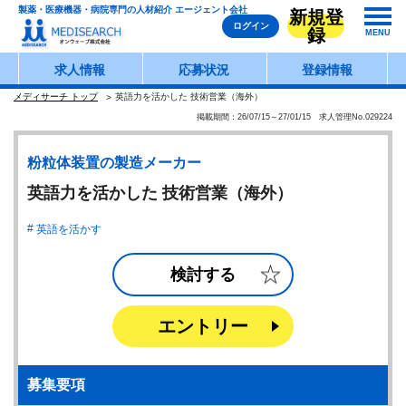
製薬・医療機器・病院専門の人材紹介 エージェント会社
新規登
ログイン
録
MENU
求人情報
応募状況
登録情報
メディサーチ トップ
英語力を活かした 技術営業（海外）
掲載期間：26/07/15～27/01/15 求人管理No.029224
粉粒体装置の製造メーカー
英語力を活かした 技術営業（海外）
英語を活かす
検討する
エントリー
募集要項