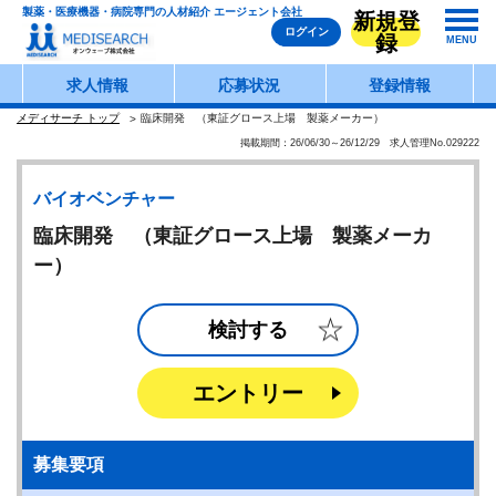
製薬・医療機器・病院専門の人材紹介 エージェント会社
新規登
ログイン
録
MENU
求人情報
応募状況
登録情報
メディサーチ トップ
臨床開発 （東証グロース上場 製薬メーカー）
掲載期間：26/06/30～26/12/29 求人管理No.029222
バイオベンチャー
臨床開発 （東証グロース上場 製薬メーカ
ー）
検討する
エントリー
募集要項