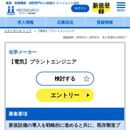
製薬・医療機器・病院専門の人材紹介 エージェント会社
新規登
ログイン
録
MENU
求人情報
応募状況
登録情報
メディサーチ トップ
【電気】プラントエンジニア
掲載期間：26/05/12～28/05/11 求人管理No.029217
化学メーカー
【電気】プラントエンジニア
検討する
エントリー
募集要項
新規設備の導入を戦略的に進めると共に、既存製造プ