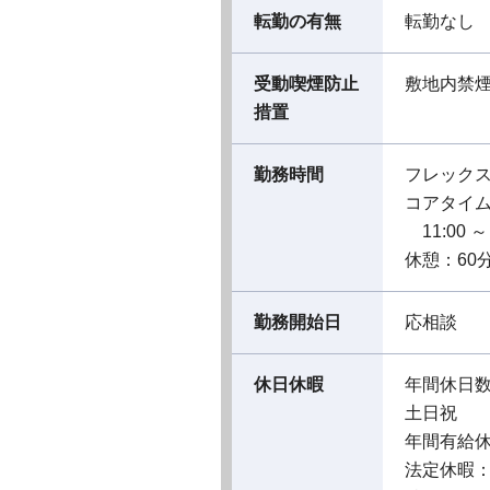
転勤の有無
転勤なし
受動喫煙防止
敷地内禁
措置
勤務時間
フレック
コアタイ
11:00 ～ 
休憩：60分
勤務開始日
応相談
休日休暇
年間休日数
土日祝
年間有給
法定休暇