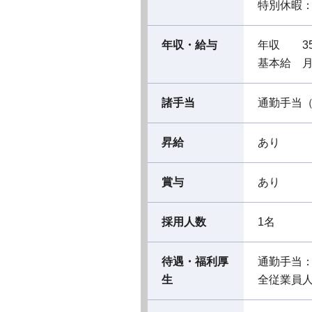
特別休暇
年収・給与
年収 35
基本給 月給
諸手当
通勤手当（
昇給
あり
賞与
あり
採用人数
1名
待遇・福利厚
通勤手当
生
全従業員