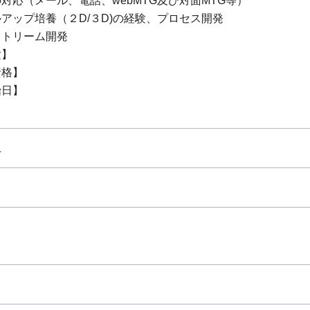
対応（メール、電話、webMTG及び対面MTG等）
アップ培養（２D/３D)の経験、プロセス開発
ストリーム開発
験】
資格】
始日】
上