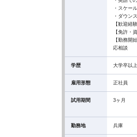
・英語での
・スケール
・ダウン
【歓迎経
【免許・
【勤務開
応相談
学歴
大学卒以
雇用形態
正社員
試用期間
3ヶ月
勤務地
兵庫