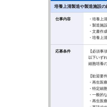
培養上清製造や製造施設の
仕事内容
・培養上
・製造施
・文書作
・培養上
応募条件
【必須事
以下いず
細胞培養
【歓迎要
・再生医
・特定細
・一般的
・再生医