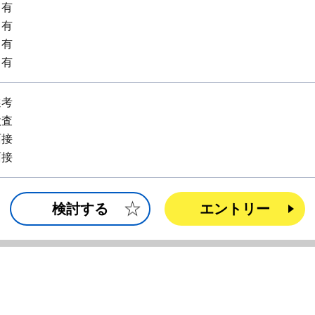
：有
：有
：有
：有
選考
検査
面接
面接
検討する
エントリー