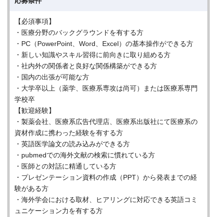
応募条件
【必須事項】
・医療分野のバックグラウンドを有する方
・PC（PowerPoint、Word、Excel）の基本操作ができる方
・新しい知識やスキル習得に前向きに取り組める方
・社内外の関係者と良好な関係構築ができる方
・国内の出張が可能な方
・大学卒以上（薬学、医療系専攻は尚可）または医療系専門
学校卒
【歓迎経験】
・製薬会社、医療系広告代理店、医療系出版社にて医療系の
資材作成に携わった経験を有する方
・英語医学論文の読み込みができる方
・pubmedでの海外文献の検索に慣れている方
・医師との対話に精通している方
・プレゼンテーション資料の作成（PPT）から発表までの経
験がある方
・海外学会における取材、ヒアリングに対応できる英語コミ
ュニケーション力を有する方