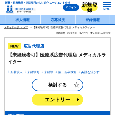
製薬・医療機器・病院専門の人材紹介 エージェント会社
新規登
ログイン
録
MENU
求人情報
応募状況
登録情報
メディサーチ トップ
【未経験者可】医療系広告代理店 メディカルライター
掲載期間：26/06/30～26/12/29 求人管理No.029206
広告代理店
NEW
【未経験者可】医療系広告代理店 メディカルラ
イター
新着求人
未経験可
未経験
第二新卒歓迎
英語を活かす
検討する
エントリー