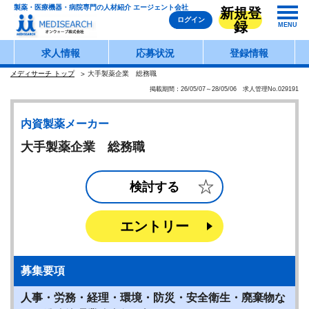
製薬・医療機器・病院専門の人材紹介 エージェント会社
新規登
ログイン
録
MENU
求人情報
応募状況
登録情報
メディサーチ トップ
大手製薬企業 総務職
掲載期間：26/05/07～28/05/06 求人管理No.029191
内資製薬メーカー
大手製薬企業 総務職
検討する
エントリー
募集要項
人事・労務・経理・環境・防災・安全衛生・廃棄物な