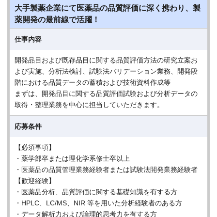
大手製薬企業にて医薬品の品質評価に深く携わり、製
薬開発の最前線で活躍！
仕事内容
開発品目および既存品目に関する品質評価方法の研究立案お
よび実施、分析法検討、試験法バリデーション業務、開発段
階における品質データの蓄積および技術資料作成等
まずは、開発品目に関する品質評価試験および分析データの
取得・整理業務を中心に担当していただきます。
応募条件
【必須事項】
・薬学部卒または理化学系修士卒以上
・医薬品の品質管理業務経験者または試験法開発業務経験者
【歓迎経験】
・医薬品分析、品質評価に関する基礎知識を有する方
・HPLC、LC/MS、NIR 等を用いた分析経験者のある方
・データ解析力および論理的思考力を有する方