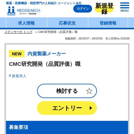
製薬・医療機器・病院専門の人材紹介 エージェント会社
新規登
ログイン
録
MENU
求人情報
応募状況
登録情報
メディサーチ トップ
CMC研究開発（品質評価）職
掲載期間：26/05/07～28/05/06 求人管理No.029188
内資製薬メーカー
NEW
CMC研究開発（品質評価）職
新着求人
検討する
エントリー
募集要項