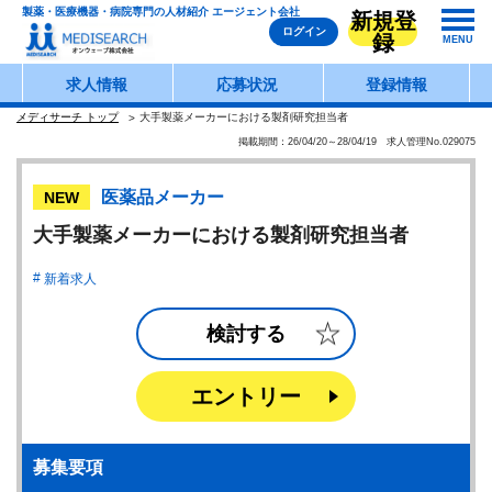
製薬・医療機器・病院専門の人材紹介 エージェント会社
新規登
ログイン
録
MENU
求人情報
応募状況
登録情報
メディサーチ トップ
大手製薬メーカーにおける製剤研究担当者
掲載期間：26/04/20～28/04/19 求人管理No.029075
医薬品メーカー
NEW
大手製薬メーカーにおける製剤研究担当者
新着求人
検討する
エントリー
募集要項