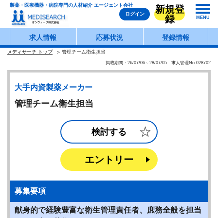
製薬・医療機器・病院専門の人材紹介 エージェント会社
新規登
ログイン
録
MENU
求人情報
応募状況
登録情報
メディサーチ トップ
管理チーム衛生担当
掲載期間：26/07/06～28/07/05 求人管理No.028702
大手内資製薬メーカー
管理チーム衛生担当
検討する
エントリー
募集要項
献身的で経験豊富な衛生管理責任者、庶務全般を担当