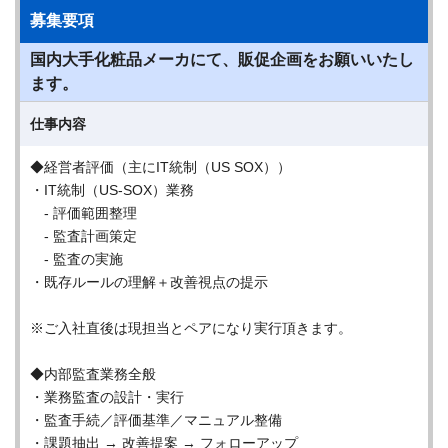
募集要項
国内大手化粧品メーカにて、販促企画をお願いいたし
ます。
仕事内容
◆経営者評価（主にIT統制（US SOX））
・IT統制（US-SOX）業務
- 評価範囲整理
- 監査計画策定
- 監査の実施
・既存ルールの理解＋改善視点の提示
※ご入社直後は現担当とペアになり実行頂きます。
◆内部監査業務全般
・業務監査の設計・実行
・監査手続／評価基準／マニュアル整備
・課題抽出 → 改善提案 → フォローアップ