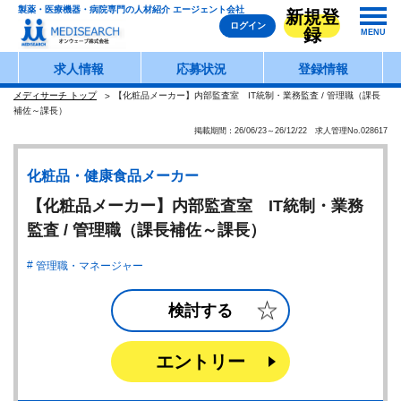
製薬・医療機器・病院専門の人材紹介 エージェント会社
新規登
ログイン
録
MENU
求人情報
応募状況
登録情報
メディサーチ トップ
【化粧品メーカー】内部監査室 IT統制・業務監査 / 管理職（課長
補佐～課長）
掲載期間：26/06/23～26/12/22 求人管理No.028617
化粧品・健康食品メーカー
【化粧品メーカー】内部監査室 IT統制・業務
監査 / 管理職（課長補佐～課長）
管理職・マネージャー
検討する
エントリー