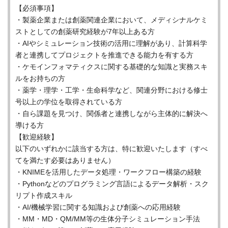
【必須事項】
・製薬企業または創薬関連企業において、メディシナルケミ
ストとしての創薬研究経験が7年以上ある方
・AIやシミュレーション技術の活用に理解があり、計算科学
者と連携してプロジェクトを推進できる能力を有する方
・ケモインフォマティクスに関する基礎的な知識と実務スキ
ルをお持ちの方
・薬学・理学・工学・生命科学など、関連分野における修士
号以上の学位を取得されている方
・自ら課題を見つけ、関係者と連携しながら主体的に解決へ
導ける方
【歓迎経験】
以下のいずれかに該当する方は、特に歓迎いたします（すべ
てを満たす必要はありません）
・KNIMEを活用したデータ処理・ワークフロー構築の経験
・Pythonなどのプログラミング言語によるデータ解析・スク
リプト作成スキル
・AI/機械学習に関する知識および創薬への応用経験
・MM・MD・QM/MM等の生体分子シミュレーション手法