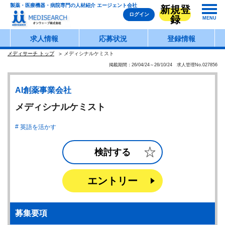
製薬・医療機器・病院専門の人材紹介 エージェント会社
新規登
ログイン
録
MENU
求人情報
応募状況
登録情報
メディサーチ トップ
メディシナルケミスト
掲載期間：26/04/24～26/10/24 求人管理No.027856
AI創薬事業会社
メディシナルケミスト
英語を活かす
検討する
エントリー
募集要項