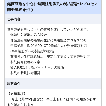
無菌製剤を中心に無菌注射製剤の処方設計やプロセス
開発業務を担う
仕事内容
無菌製剤を中心に下記の業務を遂行していただきます。
・無菌注射製剤の処方設計
・無菌注射製剤の治験薬並びに商用製造プロセス開発
・申請業務（IND/IMPD, CTD作成および照会事項対応）
・GMP製造所への製造技術移管
・商用後の生産課題解決，安定生産支援，変更管理対応
・製剤開発戦略の立案
・導入PJにおけるパートナーとの協働
・製剤の新規技術開発
応募条件
【必須事項】
・ 修士（薬学6年生含む）卒以上もしくは同等の知識を有す
ると認められる方