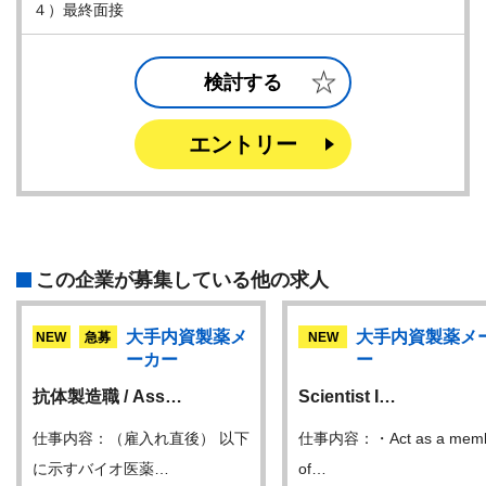
４）最終面接
検討する
エントリー
この企業が募集している他の求人
大手内資製薬メ
大手内資製薬メ
NEW
急募
NEW
ーカー
ー
抗体製造職 / Ass…
Scientist I…
仕事内容：（雇入れ直後） 以下
仕事内容：・Act as a mem
に示すバイオ医薬…
of…