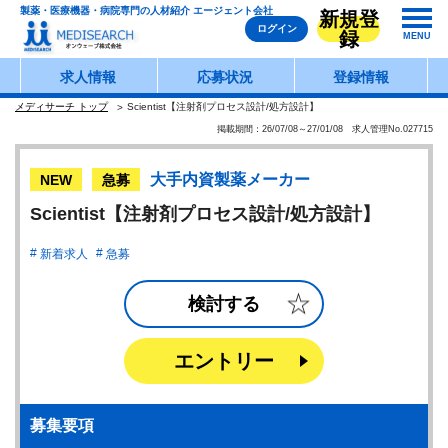
製薬・医療機器・病院専門の人材紹介 エージェント会社
新規登
ログイン
録
MENU
求人情報
応募状況
登録情報
メディサーチ トップ
Scientist【注射剤プロセス設計/処方設計】
掲載期間：26/07/08～27/01/08 求人管理No.027715
大手内資製薬メーカー
NEW
急募
Scientist【注射剤プロセス設計/処方設計】
新着求人
急募
検討する
エントリー
募集要項