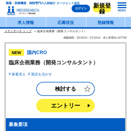
製薬・医療機器・病院専門の人材紹介 エージェント会社
新規登
ログイン
録
MENU
求人情報
応募状況
登録情報
メディサーチ トップ
臨床企画業務（開発コンサルタント）
掲載期間：25/10/15～27/10/14 求人管理No.027700
国内CRO
NEW
臨床企画業務（開発コンサルタント）
新着求人
英語を活かす
検討する
エントリー
募集要項