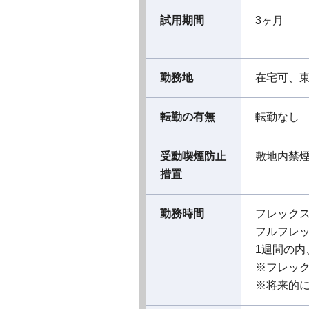
試用期間
3ヶ月
勤務地
在宅可、
転勤の有無
転勤なし
受動喫煙防止
敷地内禁
措置
勤務時間
フレック
フルフレ
1週間の内
※フレッ
※将来的