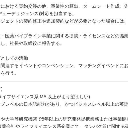
業における契約交渉の他、事業性の算出、タームシート作成、
デューデリジェンス)対応を担当する。
ロジェクトの契約修正や追加契約などが必要となった場合には
。
業・医薬パイプライン事業に関する提携・ライセンスなどの協
案し、社長や取締役に報告する。
顔としての活動
に関連するイベントやコンベンション、マッチングイベントに
明を行う。
項】
ライフサイエンス系 MA 以上がより望ましい)
ィブレベルの日本語能力があり、かつビジネスレベル以上の英
界や大学等研究機関で5年以上の研究開発提携業務または事業開
、製薬会社やライフサイエンス系企業にて、タンパク質に関する