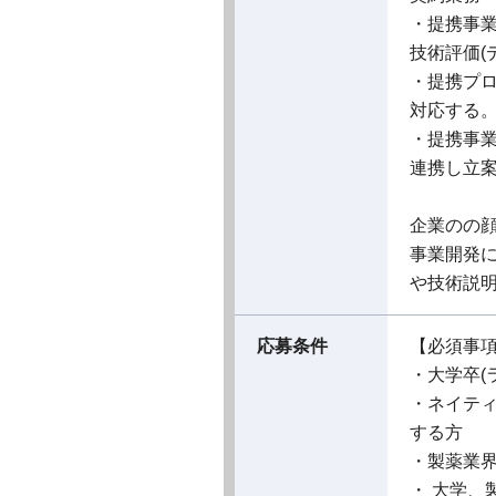
・提携事
技術評価(
・提携プ
対応する
・提携事
連携し立
企業のの
事業開発
や技術説
応募条件
【必須事
・大学卒(
・ネイテ
する方
・製薬業
・ 大学