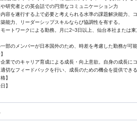
業や研究者との英会話での円滑なコミュニケーション力
務内容を遂行する上で必要と考えられる水準の課題解決能力、
構築能力、リーダーシップスキルならび協調性を有する。
モートワークによる勤務。月に2~3日以上、仙台本社または
め一部のメンバーが日本国外のため、時差を考慮した勤務が可
験】
ー企業でのキャリア育成による成長・向上意欲。自身の成長にコ
に適切なフィードバックを行い、成長のための機会を提供でき
資格】
始日】
上