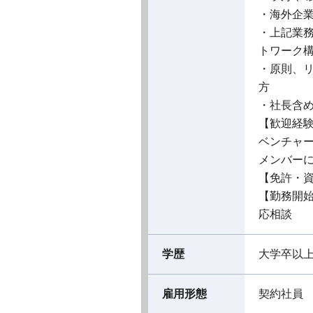
・海外企
・上記業
トワーク
・原則、リ
方
・社長含
【歓迎経
ベンチャ
メンバー
【免許・
【勤務開
応相談
学歴
大学卒以
雇用形態
契約社員