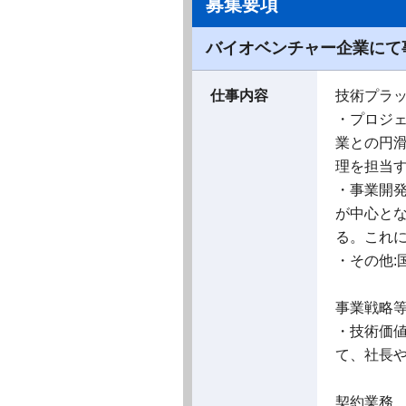
募集要項
バイオベンチャー企業にて
仕事内容
技術プラッ
・プロジ
業との円
理を担当
・事業開発
が中心とな
る。これ
・その他:
事業戦略
・技術価
て、社長
契約業務