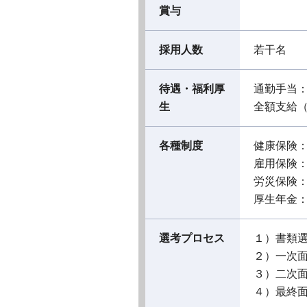
賞与
採用人数
若干名
待遇・福利厚
通勤手当
生
全額支給
各種制度
健康保険
雇用保険
労災保険
厚生年金
選考プロセス
１）書類
２）一次
３）二次
４）最終