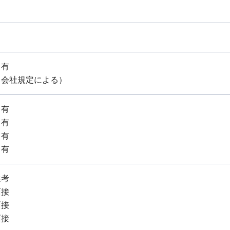
：有
（会社規定による）
：有
：有
：有
：有
選考
面接
面接
面接