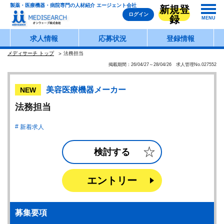
製薬・医療機器・病院専門の人材紹介 エージェント会社
新規登
ログイン
録
MENU
求人情報
応募状況
登録情報
メディサーチ トップ
法務担当
掲載期間：26/04/27～28/04/26 求人管理No.027552
美容医療機器メーカー
NEW
法務担当
新着求人
検討する
エントリー
募集要項