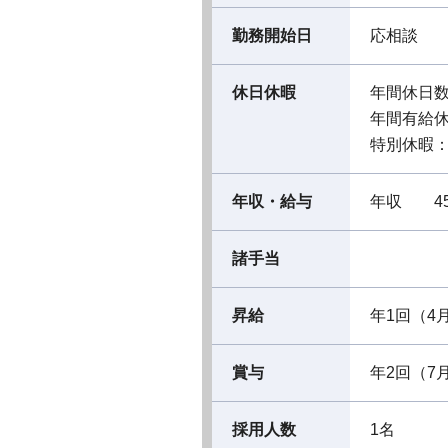
勤務開始日
応相談
休日休暇
年間休日数
年間有給
特別休暇
年収・給与
年収 45
諸手当
昇給
年1回（4
賞与
年2回（7
採用人数
1名