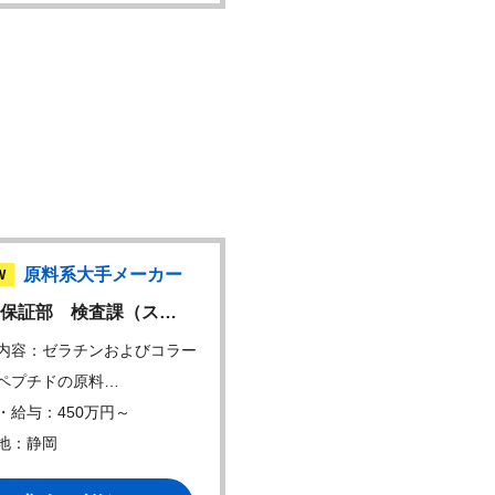
原料系大手メーカー
原料系大手メー
W
NEW
保証部 検査課（ス…
技術開発部 技術課
内容：ゼラチンおよびコラー
仕事内容：製造管理 予算、
ペプチドの原料…
画の立案、調整…
・給与：450万円～
年収・給与：450万円～
地：静岡
勤務地：静岡