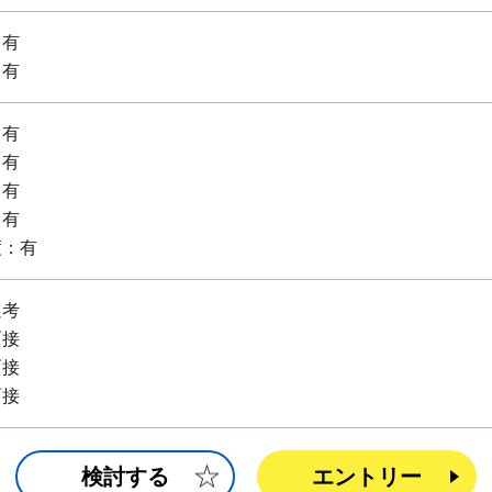
：有
：有
：有
：有
：有
：有
度：有
選考
面接
面接
面接
検討する
エントリー