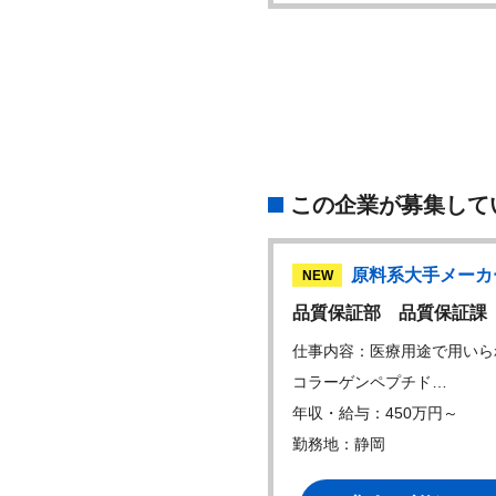
この企業が募集して
原料系大手メーカー
原料系大手メーカ
W
NEW
開発部 技術課
品質保証部 品質保証課
内容：製造管理 予算、製造計
仕事内容：医療用途で用いら
立案、調整…
コラーゲンペプチド…
・給与：450万円～
年収・給与：450万円～
地：静岡
勤務地：静岡