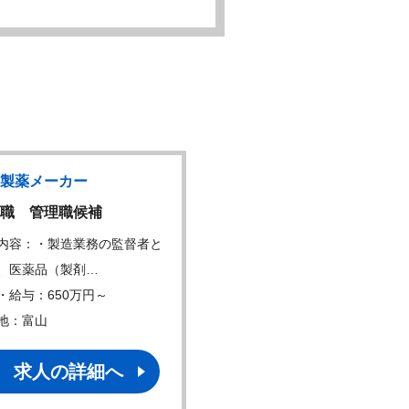
製薬メーカー
ジェネリックメーカー
職 管理職候補
医薬品原薬の製造職
内容：・製造業務の監督者と
仕事内容：工場で薬の有効
、医薬品（製剤…
ある医薬品原薬の製…
・給与：650万円～
年収・給与：350万円～
地：富山
勤務地：東京、富山
求人の詳細へ
求人の詳細へ