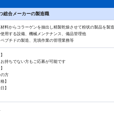
つ総合メーカーの製造職
原材料からコラーゲンを抽出し精製乾燥させて粉状の製品を製
で使用する設備、機械メンテナンス、備品管理他
ンペプチドの製造、充填作業の管理業務等
項】
をお持ちでない方もご応募が可能です
験】
身の方
資格】
始日】
上