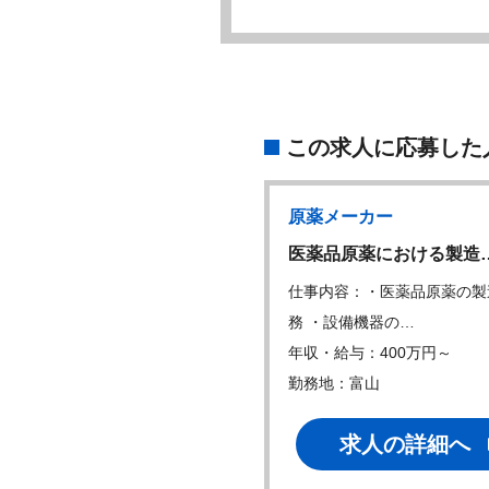
この求人に応募した
メーカー
原薬メーカー
手製薬メーカー】医…
医薬品原薬における製造
内容：医薬品の製造業務全般
仕事内容：・医薬品原薬の製
薬品製造に…
務 ・設備機器の…
・給与：400万円～
年収・給与：400万円～
地：
勤務地：富山
求人の詳細へ
求人の詳細へ