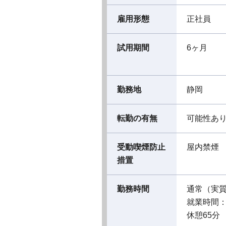
雇用形態
正社員
試用期間
6ヶ月
勤務地
静岡
転勤の有無
可能性あ
受動喫煙防止
屋内禁煙
措置
勤務時間
通常（実
就業時間：08
休憩65分