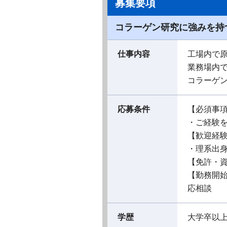
募集要項
コラーゲン研究に強みを持
仕事内容
工場内で
業務場内
コラーゲ
応募条件
【必須事
・ご経験
【歓迎経
・理系出
【免許・
【勤務開
応相談
学歴
大学卒以