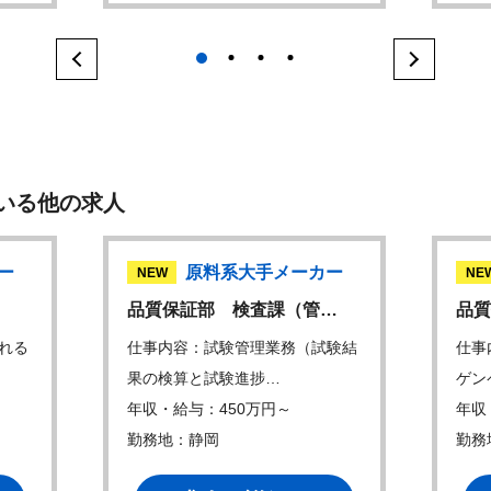
1
2
3
4
いる他の求人
ー
原料系大手メーカー
NEW
NE
品質保証部 検査課（管…
品質
れる
仕事内容：試験管理業務（試験結
仕事
果の検算と試験進捗…
ゲン
年収・給与：450万円～
年収
勤務地：静岡
勤務