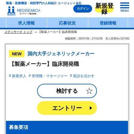
製薬・医療機器・病院専門の人材紹介 エージェント会社
新規登
ログイン
録
MENU
求人情報
応募状況
登録情報
メディサーチ トップ
【製薬メーカー】臨床開発職
掲載期間：26/07/08～27/01/08 求人管理No.027492
国内大手ジェネリックメーカー
NEW
【製薬メーカー】臨床開発職
新着求人
管理職・マネージャー
英語を活かす
検討する
エントリー
募集要項