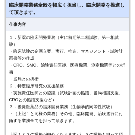
臨床開発業務全般を幅広く担当し、臨床開発を推進し
て頂きます。
仕事内容
１．新薬の臨床開発業務（主に前期第二相試験、第一相試
験）
・臨床試験の企画立案、実行、推進、マネジメント・試験計
画書等の作成
・CRO、SMO、治験責任医師、医療機関、測定機関等との折
衝
・当局との折衝
２．特定臨床研究の支援業務
・実施責任医師との協議（試験計画の協議、当局相談支援、
CROとの協議支援など）
３．後発医薬品の臨床開発業務（生物学的同等性試験）
・（上記１と同様の業務）その他、臨床開発、治験遂行に付
随する業務全てを担って頂きます。
上記１と２の業務が中心となりますが、３の業務も担って頂