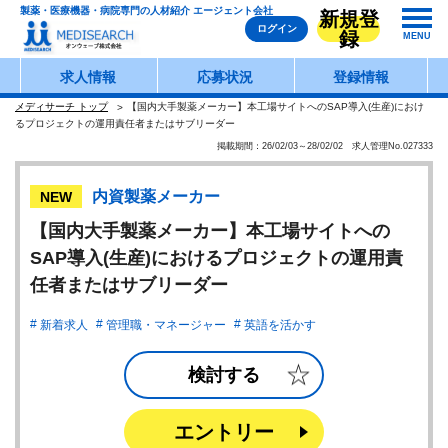
製薬・医療機器・病院専門の人材紹介 エージェント会社
新規登
ログイン
録
MENU
求人情報
応募状況
登録情報
メディサーチ トップ
【国内大手製薬メーカー】本工場サイトへのSAP導入(生産)におけ
るプロジェクトの運用責任者またはサブリーダー
掲載期間：26/02/03～28/02/02 求人管理No.027333
内資製薬メーカー
NEW
【国内大手製薬メーカー】本工場サイトへの
SAP導入(生産)におけるプロジェクトの運用責
任者またはサブリーダー
新着求人
管理職・マネージャー
英語を活かす
検討する
エントリー