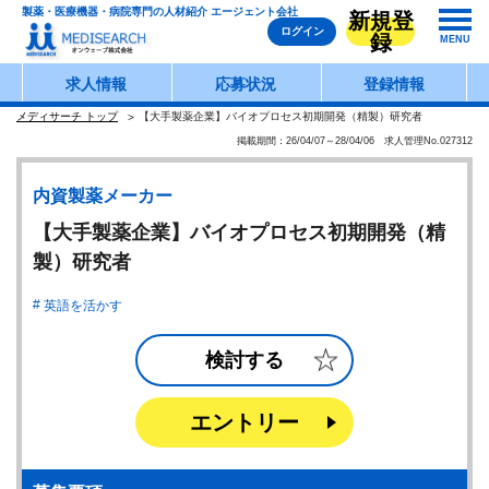
製薬・医療機器・病院専門の人材紹介 エージェント会社
新規登
ログイン
録
MENU
求人情報
応募状況
登録情報
メディサーチ トップ
【大手製薬企業】バイオプロセス初期開発（精製）研究者
掲載期間：26/04/07～28/04/06 求人管理No.027312
内資製薬メーカー
【大手製薬企業】バイオプロセス初期開発（精
製）研究者
英語を活かす
検討する
エントリー