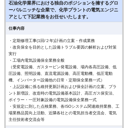
石油化学業界における独自のポジションを擁するグロ
ーバルニッチな企業で、化学プラントの電気エンジニ
アとして下記業務をお任せいたします。
仕事内容
・定期修理工事(1回/２年)計画の立案・作成業務
・改良保全を目的とした設備トラブル要因の解析および対策
実行
・工場内電気設備保全業務全般
（受変電設備、ガスタービン発電設備、場内各高圧設備、低
圧設備、照明設備、直流電源設備、高圧電動機、低圧電動
機、インバーター設備他の日常・定期保全業務一式）
・上記設備に係る維持更新計画および保全計画の立案、プラ
ント新増設、改造時の電気設備基本設計、高圧ガス保安法、
ボイラー・一圧対象設備の電気設備保全業務一式
・安規定に則した点検業務、各ISOシステム関連維持業務、工
場業務品質向上活動、近隣各社との電気担当者交流会、電気
主任技術者交流会等