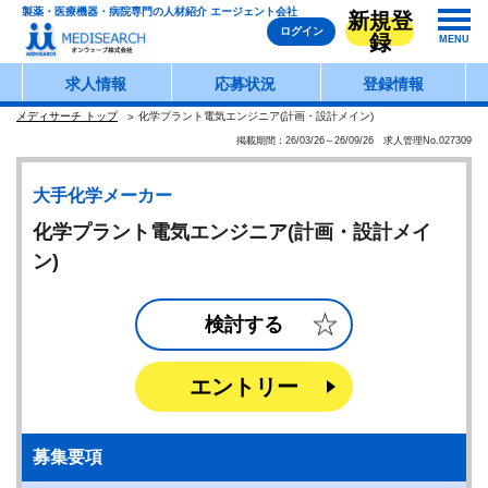
製薬・医療機器・病院専門の人材紹介 エージェント会社
新規登
ログイン
録
MENU
求人情報
応募状況
登録情報
メディサーチ トップ
化学プラント電気エンジニア(計画・設計メイン)
掲載期間：26/03/26～26/09/26 求人管理No.027309
大手化学メーカー
化学プラント電気エンジニア(計画・設計メイ
ン)
検討する
エントリー
募集要項