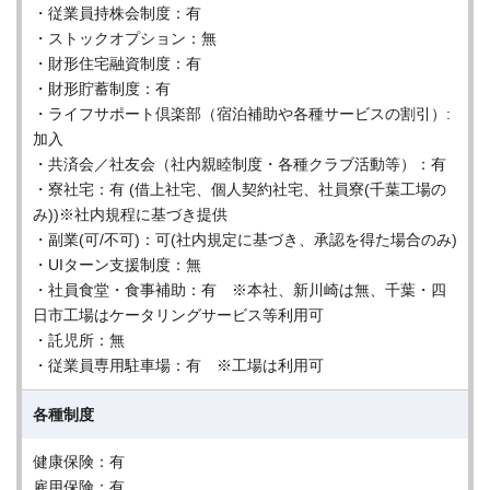
・従業員持株会制度：有
・ストックオプション：無
・財形住宅融資制度：有
・財形貯蓄制度：有
・ライフサポート倶楽部（宿泊補助や各種サービスの割引）:
加入
・共済会／社友会（社内親睦制度・各種クラブ活動等）：有
・寮社宅：有 (借上社宅、個人契約社宅、社員寮(千葉工場の
み))※社内規程に基づき提供
・副業(可/不可)：可(社内規定に基づき、承認を得た場合のみ)
・UIターン支援制度：無
・社員食堂・食事補助：有 ※本社、新川崎は無、千葉・四
日市工場はケータリングサービス等利用可
・託児所：無
・従業員専用駐車場：有 ※工場は利用可
各種制度
健康保険：有
雇用保険：有