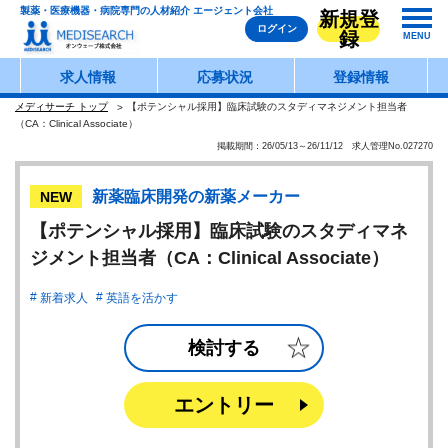
製薬・医療機器・病院専門の人材紹介 エージェント会社
新規登
ログイン
録
MENU
求人情報
応募状況
登録情報
メディサーチ トップ
【ポテンシャル採用】臨床試験のスタディマネジメント担当者
（CA：Clinical Associate）
掲載期間：26/05/13～26/11/12 求人管理No.027270
新薬臨床開発の新薬メーカー
NEW
【ポテンシャル採用】臨床試験のスタディマネ
ジメント担当者（CA：Clinical Associate）
新着求人
英語を活かす
検討する
エントリー