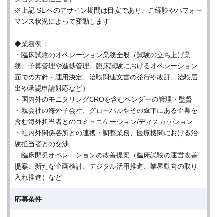
※上記 SL へのアサイン期間は目安であり、ご経験やパフォー
マンス状況によって変動します
◆業務例：
・臨床試験のオペレーション業務全般（試験の立ち上げ業
務、予算管理や進捗管理、臨床試験におけるオペレーション
面での方針・運用決定、治験関連文書の発行や改訂、治験届
出や承認申請対応など）
・国内外のモニタリングCROを含むベンダーの管理・監督
・親会社の海外子会社、グローバルやその傘下にある企業を
含む海外担当者とのコミュニケーション/ディスカッション
・社内外関係各所との連携・調整業務、医療機関における治
験担当者との交渉
・臨床開発オペレーションの改善提案（臨床試験の運営改善
提案、新たな企画検討、デジタル活用推進、業界動向の取り
入れ推進）など
応募条件