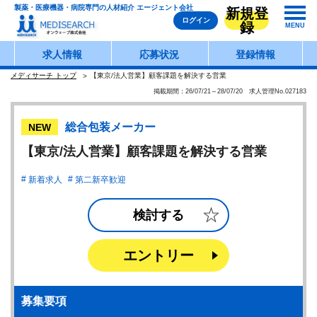
製薬・医療機器・病院専門の人材紹介 エージェント会社
新規登
ログイン
録
MENU
求人情報
応募状況
登録情報
メディサーチ トップ
【東京/法人営業】顧客課題を解決する営業
掲載期間：26/07/21～28/07/20 求人管理No.027183
総合包装メーカー
NEW
【東京/法人営業】顧客課題を解決する営業
新着求人
第二新卒歓迎
検討する
エントリー
募集要項