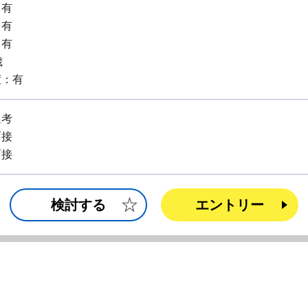
：有
：有
：有
歳
度：有
選考
面接
面接
検討する
エントリー