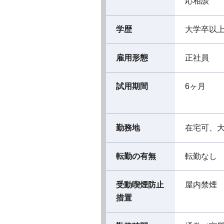
応相談
学歴
大学卒以
雇用形態
正社員
試用期間
6ヶ月
勤務地
在宅可、
転勤の有無
転勤なし
受動喫煙防止
屋内禁煙
措置