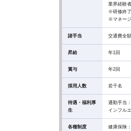
業界経験者
※研修終
※マネー
諸手当
交通費全
昇給
年1回
賞与
年2回
採用人数
若干名
待遇・福利厚
通勤手当
生
インフル
各種制度
健康保険