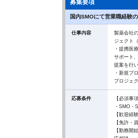
募集要項
国内SMOにて営業職経験
仕事内容
製薬会社
ジェクト
・提携医
サポート
提案を行
・新規プ
プロジェ
応募条件
【必須事
・SMO・
【歓迎経
【免許・
【勤務開