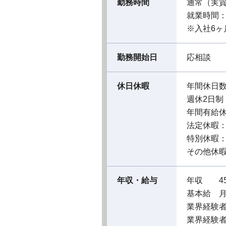
勤務時間
通常（実
就業時間：09
※入社6
勤務開始日
応相談
休日休暇
年間休日数
週休2日制
年間有給休
法定休暇
特別休暇
その他休
年収・給与
年収 45
基本給 月給
業界経験者
業界経験者