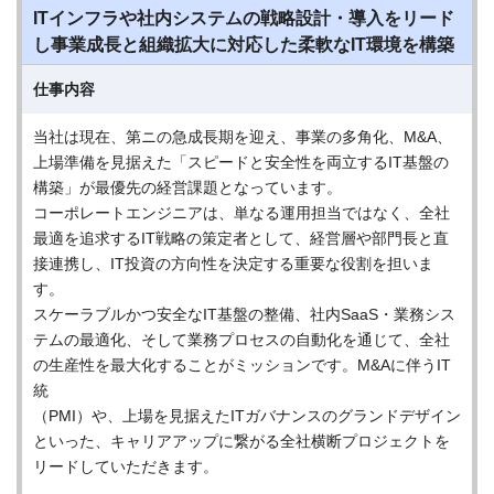
ITインフラや社内システムの戦略設計・導入をリード
し事業成長と組織拡大に対応した柔軟なIT環境を構築
仕事内容
当社は現在、第ニの急成長期を迎え、事業の多角化、M&A、
上場準備を見据えた「スピードと安全性を両立するIT基盤の
構築」が最優先の経営課題となっています。
コーポレートエンジニアは、単なる運用担当ではなく、全社
最適を追求するIT戦略の策定者として、経営層や部門長と直
接連携し、IT投資の方向性を決定する重要な役割を担いま
す。
スケーラブルかつ安全なIT基盤の整備、社内SaaS・業務シス
テムの最適化、そして業務プロセスの自動化を通じて、全社
の生産性を最大化することがミッションです。M&Aに伴うIT
統
（PMI）や、上場を見据えたITガバナンスのグランドデザイン
といった、キャリアアップに繋がる全社横断プロジェクトを
リードしていただきます。