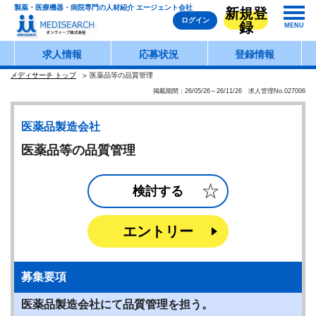
製薬・医療機器・病院専門の人材紹介 エージェント会社
新規登
ログイン
録
MENU
求人情報
応募状況
登録情報
メディサーチ トップ
医薬品等の品質管理
掲載期間：26/05/26～26/11/26 求人管理No.027006
医薬品製造会社
医薬品等の品質管理
検討する
エントリー
募集要項
医薬品製造会社にて品質管理を担う。