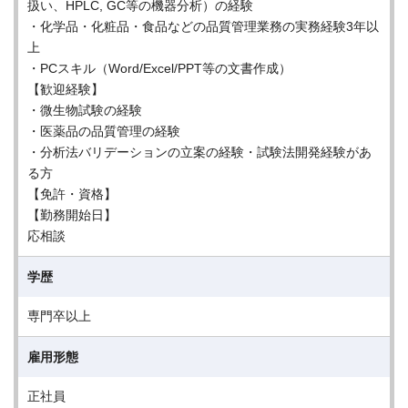
扱い、HPLC, GC等の機器分析）の経験
・化学品・化粧品・食品などの品質管理業務の実務経験3年以
上
・PCスキル（Word/Excel/PPT等の文書作成）
【歓迎経験】
・微生物試験の経験
・医薬品の品質管理の経験
・分析法バリデーションの立案の経験・試験法開発経験があ
る方
【免許・資格】
【勤務開始日】
応相談
学歴
専門卒以上
雇用形態
正社員