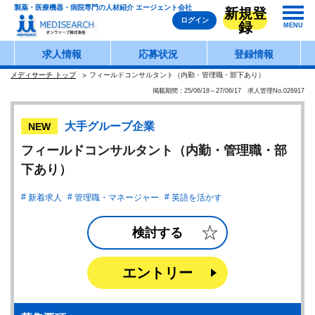
製薬・医療機器・病院専門の人材紹介 エージェント会社
新規登
ログイン
録
MENU
求人情報
応募状況
登録情報
メディサーチ トップ
フィールドコンサルタント（内勤・管理職・部下あり）
掲載期間：25/06/18～27/06/17 求人管理No.026917
大手グループ企業
NEW
フィールドコンサルタント（内勤・管理職・部
下あり）
新着求人
管理職・マネージャー
英語を活かす
検討する
エントリー