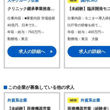
大手グループ企業
国内CRO
NEW
クリニック継承事業推進…
【未経験】臨床開発モ
仕事内容：■事業内容 市場規模
仕事内容：モニター導入研
40兆円、日本で3…
OJT等の研修を経て…
年収・給与：750万円～
年収・給与：400万円～
勤務地：東京
勤務地：東京 大阪
求人の詳細へ
求人の詳細へ
この企業が募集している他の求人
外資系企業
外資系企業
NEW
【未経験】医療機器営業
医療機器営業（経験者