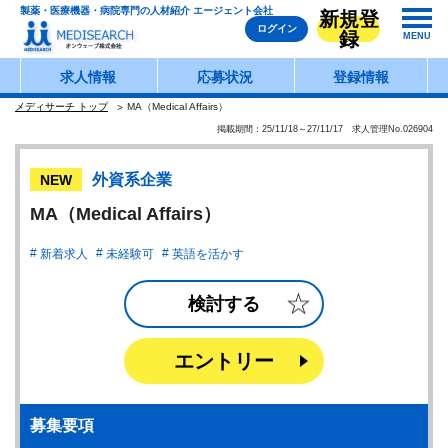
製薬・医療機器・病院専門の人材紹介 エージェント会社
新規登
ログイン
録
MENU
求人情報
応募状況
登録情報
メディサーチ トップ
MA（Medical Affairs）
掲載期間：25/11/18～27/11/17 求人管理No.026904
外資系企業
NEW
MA（Medical Affairs）
新着求人
未経験可
英語を活かす
検討する
エントリー
募集要項