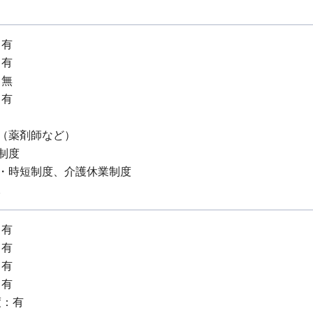
：有
：有
：無
：有
（薬剤師など）
制度
業・時短制度、介護休業制度
X
：有
：有
：有
：有
度：有