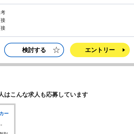
選考
面接
面接
検討する
エントリー
人はこんな求人も応募しています
カー
…