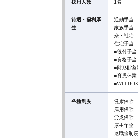
採用人数
1名
待遇・福利厚
通勤手当
生
家族手当
寮・社宅
住宅手当
■役付手当
■資格手当
■財形貯蓄
■育児休
■WELBO
各種制度
健康保険
雇用保険
労災保険
厚生年金
退職金制