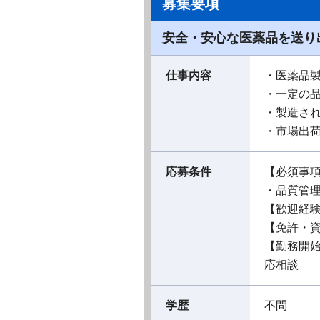
募集要項
安全・安心な医薬品を送り
仕事内容
・医薬品
・一定の
・製造さ
・市場出
応募条件
【必須事
・品質管
【歓迎経
【免許・
【勤務開
応相談
学歴
不問