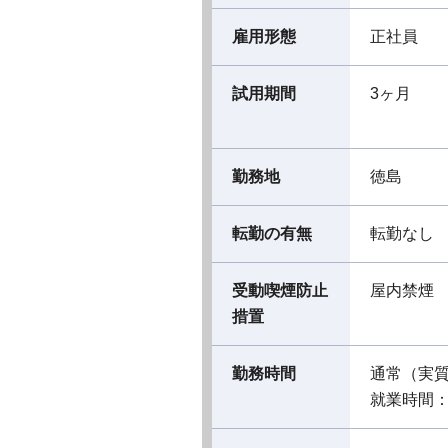
雇用形態
正社員
試用期間
3ヶ月
勤務地
徳島
転勤の有無
転勤なし
受動喫煙防止
屋内禁煙
措置
勤務時間
通常（実
就業時間：08