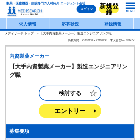
製薬・医療機器・病院専門の人材紹介 エージェント会社
新規登
ログイン
録
MENU
求人情報
応募状況
登録情報
メディサーチ トップ
【大手内資製薬メーカー】製造エンジニアリング職
掲載期間：25/07/31～27/07/30 求人管理No.026553
内資製薬メーカー
【大手内資製薬メーカー】製造エンジニアリン
グ職
検討する
エントリー
募集要項