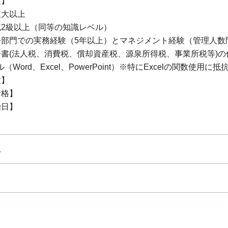
項】
短大以上
記2級以上（同等の知識レベル）
務部門での実務経験（5年以上）とマネジメント経験（管理人数
書(法人税、消費税、償却資産税、源泉所得税、事業所税等)の
（Word、Excel、PowerPoint）※特にExcelの関数使用に
験】
資格】
始日】
上