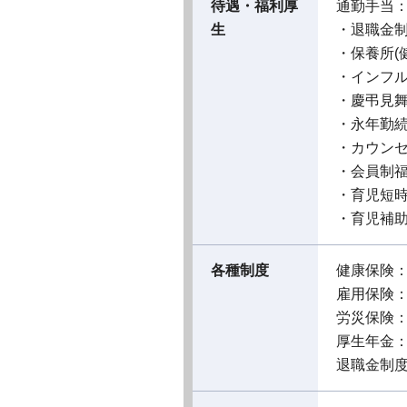
待遇・福利厚
通勤手当
生
・退職金
・保養所(
・インフ
・慶弔見
・永年勤
・カウン
・会員制
・育児短
・育児補
各種制度
健康保険
雇用保険
労災保険
厚生年金
退職金制