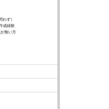
問わず）
作成経験
抵抗が無い方