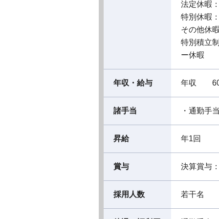
法定休暇
特別休暇
その他休暇
特別積立制
ー休暇
年収・給与
年収 60
諸手当
・通勤手
昇給
年1回
賞与
決算賞与：
採用人数
若干名