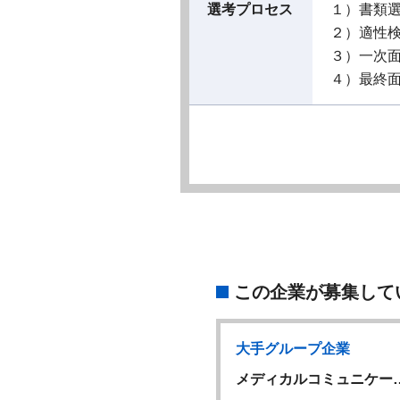
選考プロセス
１）書類
２）適性
３）一次
４）最終
この企業が募集して
グループ企業
大手グループ企業
阪】DIコミュニケ…
メディカルコミュニケー