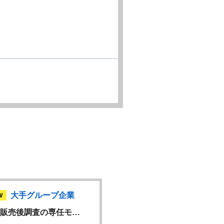
大手グループ企業
大手グループ企業
W
販売後調査の専任モ…
DIコミュニケーター（…