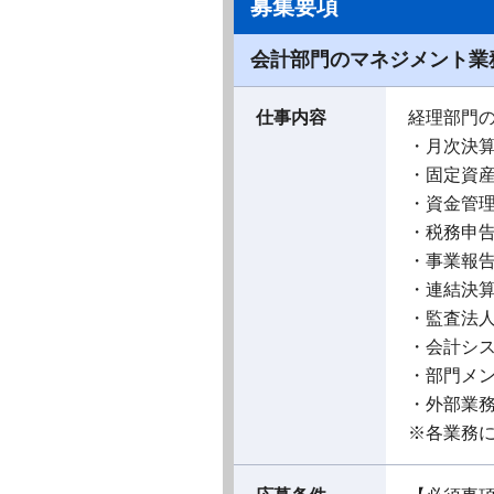
募集要項
会計部門のマネジメント業
仕事内容
経理部門
・月次決
・固定資
・資金管
・税務申告
・事業報
・連結決算
・監査法
・会計シ
・部門メ
・外部業
※各業務