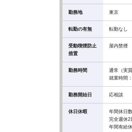
勤務地
東京
転勤の有無
転勤なし
受動喫煙防止
屋内禁煙
措置
勤務時間
通常（実
就業時間：09
勤務開始日
応相談
休日休暇
年間休日数
完全週休2
年間有給