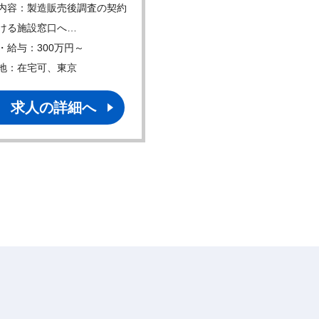
内容：製造販売後調査の契約
仕事内容：主に医療従事者
ける施設窓口へ…
師、医師など）から…
・給与：300万円～
年収・給与：450万円～
地：在宅可、東京
勤務地：東京
求人の詳細へ
求人の詳細へ