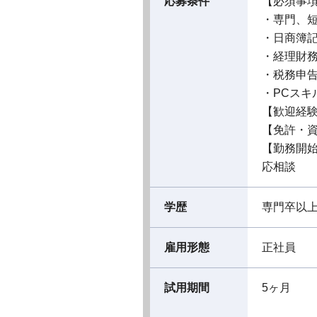
応募条件
【必須事
・専門、
・日商簿
・経理財
・税務申告
・PCスキル
【歓迎経
【免許・
【勤務開
応相談
学歴
専門卒以
雇用形態
正社員
試用期間
5ヶ月