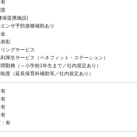
：有
制度
健保提携施設)
ルエンザ予防接種補助あり
舞金
続表彰
セリングサービス
福利厚生サービス（ベネフィット・ステーション）
時間勤務（～小学校1年生まで／社内規定あり）
助制度（延長保育科補助等／社内規定あり）
：有
：有
：有
：有
度：有