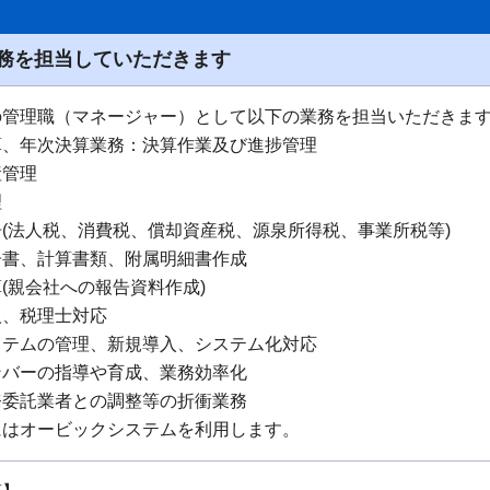
務を担当していただきます
の管理職（マネージャー）として以下の業務を担当いただきま
算、年次決算業務：決算作業及び進捗管理
産管理
理
(法人税、消費税、償却資産税、源泉所得税、事業所税等)
告書、計算書類、附属明細書作成
(親会社への報告資料作成)
人、税理士対応
ステムの管理、新規導入、システム化対応
ンバーの指導や育成、業務効率化
務委託業者との調整等の折衝業務
にはオービックシステムを利用します。