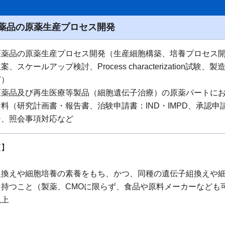
薬品の原薬生産プロセス開発
医薬品の原薬生産プロセス開発（生産細胞構築、培養プロセス
、スケールアップ検討、Process characterization試
ど）
医薬品及び再生医療等製品（細胞遺伝子治療）の原薬パートに
料（研究計画書・報告書、治験申請書：IND・IMPD、承認申請
ー、照会事項対応など
項】
組換えや細胞培養の素養をもち、かつ、同種の遺伝子組換えや細
を持つこと（製薬、CMOに限らず、食品や原料メーカーなども
以上