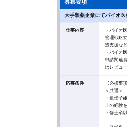
募集要項
大手製薬企業にてバイオ医
仕事内容
・バイオ
管理戦略立案
造支援な
・バイオ
申請関連資
はレビュ
応募条件
【必須事
＜共通＞
・遺伝子
上の経験
・修士卒