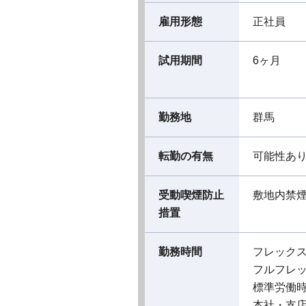
雇用形態
正社員
試用期間
6ヶ月
勤務地
群馬
転勤の有無
可能性あ
受動喫煙防止
敷地内禁
措置
勤務時間
フレック
フルフレ
標準労働
本社・支店 