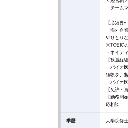
＜経営職
・チーム
【必須要
・海外企
やりとり
※TOEI
・ネイテ
【歓迎経
・バイオ
経験を、製
・バイオ
【免許・
【勤務開
応相談
学歴
大学院修