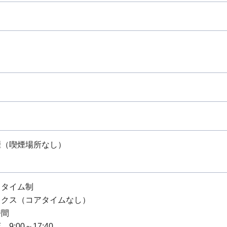
り
煙（喫煙場所なし）
スタイム制
ックス（コアタイムなし）
時間
9:00～17:40