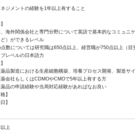
＞
マネジメントの経験を1年以上有すること
件】
業、海外関係会社と専門分野について英語で基本的なコミュニ
など）ができるレベル
Cの点数については研究職は650点以上、経営職が750点以上（目
ィブレベルの日本語力
験】
医薬品製造における生産細胞構築、培養プロセス開発、製造サ
薬会社もしくはCDMOやCMOで5年以上有する方
医薬品の申請経験や当局対応経験があればなお良い
資格】
始日】
士以上