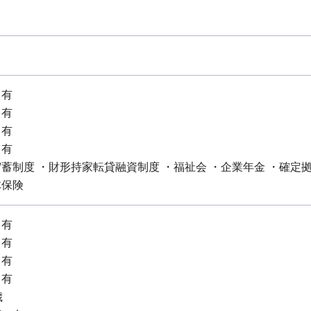
：有
：有
：有
：有
蓄制度 ・財形持家転貸融資制度 ・福祉会 ・企業年金 ・確定
体保険
：有
：有
：有
：有
歳