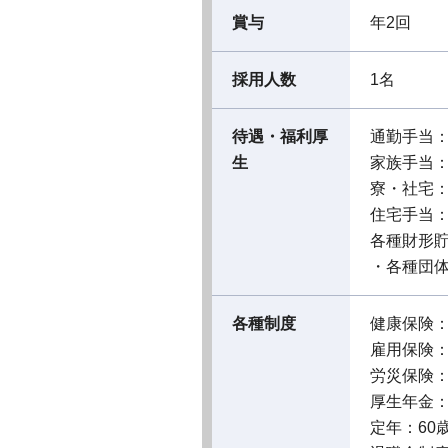
賞与
年2回
採用人数
1名
待遇・福利厚
通勤手当
生
家族手当
寮・社宅
住宅手当
各種財形貯
・各種団
各種制度
健康保険
雇用保険
労災保険
厚生年金
定年：60