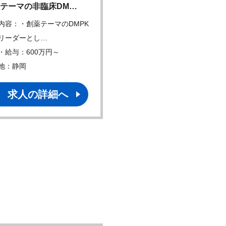
テーマの非臨床DM…
大手製薬メーカーにて品
内容：・創薬テーマのDMPK
仕事内容：国内工場での医
リーダーとし…
品質保証業務 ・…
・給与：600万円～
年収・給与：400万円～
地：静岡
勤務地：茨城 千葉他
求人の詳細へ
求人の詳細へ