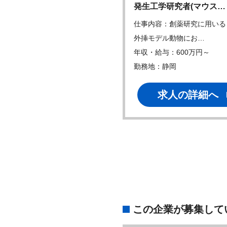
子創薬および関連技…
発生工学研究者(マウス…
内容：バイオテクノロジー・
仕事内容：創薬研究に用いる
ストリー・デジ…
外挿モデル動物にお…
・給与：600万円～
年収・給与：600万円～
地：神奈川
勤務地：静岡
求人の詳細へ
求人の詳細へ
この企業が募集して