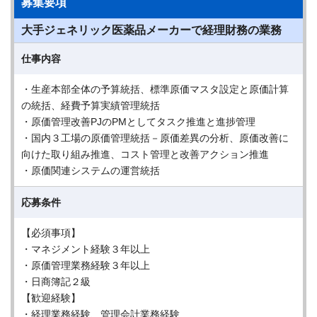
募集要項
大手ジェネリック医薬品メーカーで経理財務の業務
仕事内容
・生産本部全体の予算統括、標準原価マスタ設定と原価計算
の統括、経費予算実績管理統括
・原価管理改善PJのPMとしてタスク推進と進捗管理
・国内３工場の原価管理統括－原価差異の分析、原価改善に
向けた取り組み推進、コスト管理と改善アクション推進
・原価関連システムの運営統括
応募条件
【必須事項】
・マネジメント経験３年以上
・原価管理業務経験３年以上
・日商簿記２級
【歓迎経験】
・経理業務経験、管理会計業務経験