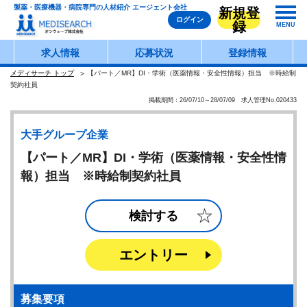
製薬・医療機器・病院専門の人材紹介 エージェント会社
新規登
ログイン
録
MENU
求人情報
応募状況
登録情報
メディサーチ トップ
【パート／MR】DI・学術（医薬情報・安全性情報）担当 ※時給制
契約社員
掲載期間：26/07/10～28/07/09 求人管理No.020433
大手グループ企業
【パート／MR】DI・学術（医薬情報・安全性情
報）担当 ※時給制契約社員
検討する
エントリー
募集要項