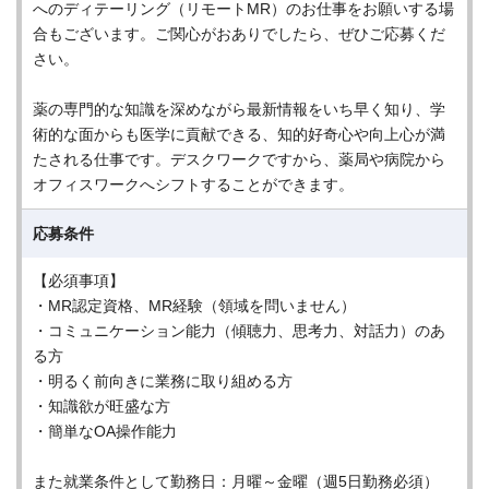
へのディテーリング（リモートMR）のお仕事をお願いする場
合もございます。ご関心がおありでしたら、ぜひご応募くだ
さい。
薬の専門的な知識を深めながら最新情報をいち早く知り、学
術的な面からも医学に貢献できる、知的好奇心や向上心が満
たされる仕事です。デスクワークですから、薬局や病院から
オフィスワークへシフトすることができます。
応募条件
【必須事項】
・MR認定資格、MR経験（領域を問いません）
・コミュニケーション能力（傾聴力、思考力、対話力）のあ
る方
・明るく前向きに業務に取り組める方
・知識欲が旺盛な方
・簡単なOA操作能力
また就業条件として勤務日：月曜～金曜（週5日勤務必須）