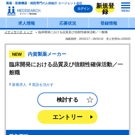
製薬・医療機器・病院専門の人材紹介 エージェント会社
新規登
ログイン
録
MENU
求人情報
応募状況
登録情報
メディサーチ トップ
臨床開発における品質及び信頼性確保活動／一般職
掲載期間：26/02/17～28/02/16 求人管理No.020020
内資製薬メーカー
NEW
臨床開発における品質及び信頼性確保活動／一
般職
新着求人
英語を活かす
検討する
エントリー