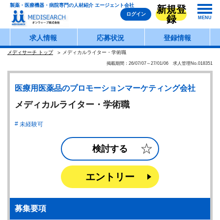
製薬・医療機器・病院専門の人材紹介 エージェント会社
新規登
ログイン
録
MENU
求人情報
応募状況
登録情報
メディサーチ トップ
メディカルライター・学術職
掲載期間：26/07/07～27/01/06 求人管理No.018351
医療用医薬品のプロモーションマーケティング会社
メディカルライター・学術職
未経験可
検討する
エントリー
募集要項