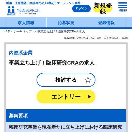
製薬・医療機器・病院専門の人材紹介 エージェント会社
新規登
ログイン
録
MENU
求人情報
応募状況
登録情報
メディサーチ トップ
事業立ち上げ！臨床研究CRAの求人
掲載期間：25/12/04～27/12/03 求人管理No.017418
内資系企業
事業立ち上げ！臨床研究CRAの求人
検討する
エントリー
募集要項
臨床研究事業を現在新たに立ち上げにおける臨床研究