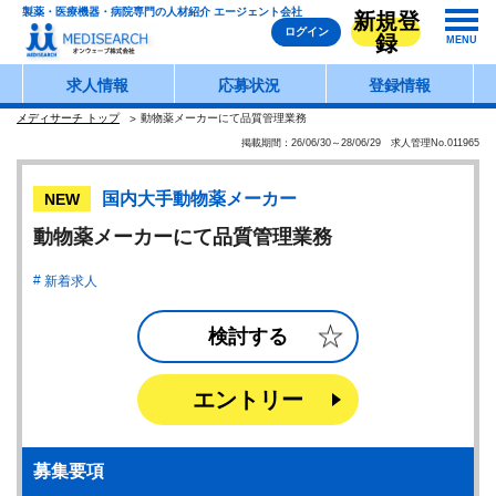
製薬・医療機器・病院専門の人材紹介 エージェント会社
新規登
ログイン
録
MENU
求人情報
応募状況
登録情報
メディサーチ トップ
動物薬メーカーにて品質管理業務
掲載期間：26/06/30～28/06/29 求人管理No.011965
国内大手動物薬メーカー
NEW
動物薬メーカーにて品質管理業務
新着求人
検討する
エントリー
募集要項