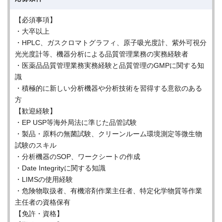
【必須事項】
・大卒以上
・HPLC、ガスクロマトグラフィ、原子吸光度計、紫外可視分
光光度計等、機器分析による品質管理業務の実務経験者
・医薬品品質管理業務実務経験と品質管理のGMPに関する知
識
・積極的に新しい分析機器や分析技術を習得する意欲のある
方
【歓迎経験】
・EP USP等海外局法に準じた品管試験
・製品・原料の無菌試験、クリーンルーム環境測定等微生物
試験のスキル
・分析機器のSOP、ワークシートの作成
・Date Integrityに関する知識
・LIMSの使用経験
・危険物取扱者、有機溶剤作業主任者、特定化学物質等作業
主任者の資格保有
【免許・資格】